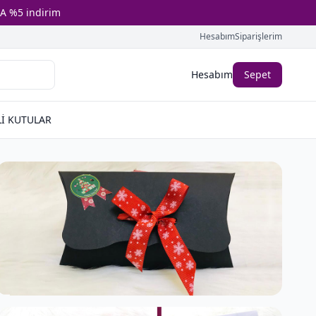
A %5 indirim
Hesabım
Siparişlerim
Hesabım
Sepet
İ KUTULAR