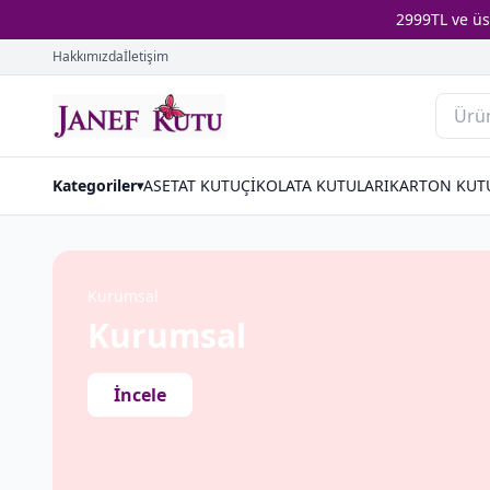
2999TL ve ü
Hakkımızda
İletişim
Kategoriler
ASETAT KUTU
ÇİKOLATA KUTULARI
KARTON KUT
▾
Kurumsal
Kurumsal
İncele