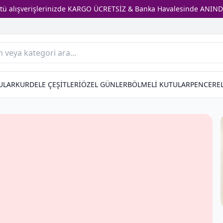
stü alışverişlerinizde KARGO ÜCRETSİZ & Banka Havalesinde ANIND
ULAR
KURDELE ÇEŞİTLERİ
ÖZEL GÜNLER
BÖLMELİ KUTULAR
PENCEREL