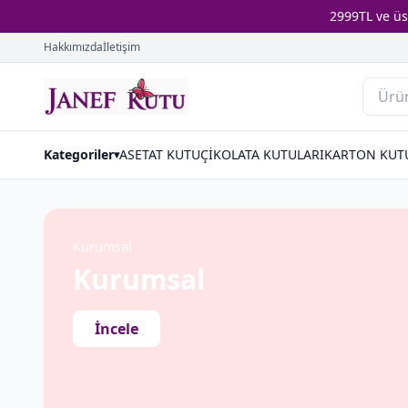
2999TL ve ü
Hakkımızda
İletişim
Kategoriler
ASETAT KUTU
ÇİKOLATA KUTULARI
KARTON KUT
▾
Kurumsal
Kurumsal
İncele