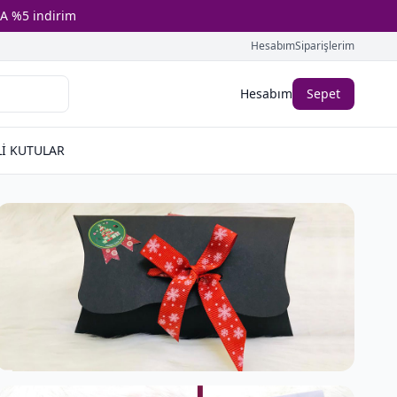
A %5 indirim
Hesabım
Siparişlerim
Hesabım
Sepet
İ KUTULAR