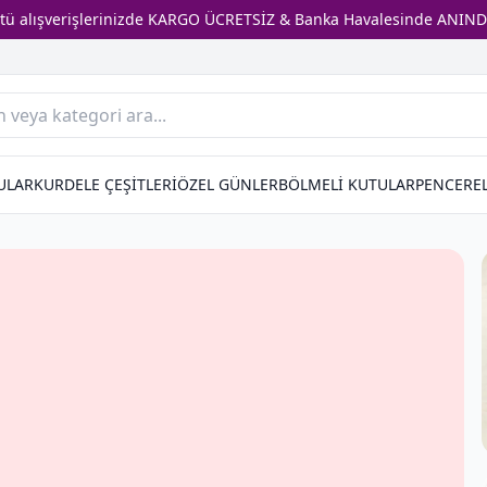
stü alışverişlerinizde KARGO ÜCRETSİZ & Banka Havalesinde ANIND
ULAR
KURDELE ÇEŞİTLERİ
ÖZEL GÜNLER
BÖLMELİ KUTULAR
PENCEREL