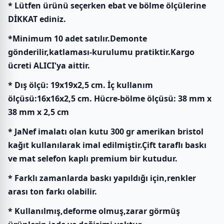
* Lütfen ürünü seçerken ebat ve bölme ölçülerine
DİKKAT ediniz.
*Minimum 10 adet satılır.Demonte
gönderilir,katlaması-kurulumu pratiktir.Kargo
ücreti ALICI'ya aittir.
* Dış ölçü: 19x19x2,5 cm. İç kullanım
ölçüsü:16x16x2,5 cm. Hücre-bölme ölçüsü: 38 mm x
38 mm x 2,5 cm
* JaNef imalatı olan kutu 300 gr amerikan bristol
kağıt kullanılarak imal edilmiştir.Çift taraflı baskı
ve mat selefon kaplı premium bir kutudur.
* Farklı zamanlarda baskı yapıldığı için,renkler
arası ton farkı olabilir.
* Kullanılmış,deforme olmuş,zarar görmüş