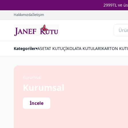
2999TL ve ü
Hakkımızda
İletişim
Kategoriler
ASETAT KUTU
ÇİKOLATA KUTULARI
KARTON KUT
▾
Kurumsal
Kurumsal
İncele