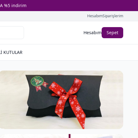
A %5 indirim
Hesabım
Siparişlerim
Hesabım
Sepet
İ KUTULAR