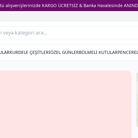
stü alışverişlerinizde KARGO ÜCRETSİZ & Banka Havalesinde ANIND
ULAR
KURDELE ÇEŞİTLERİ
ÖZEL GÜNLER
BÖLMELİ KUTULAR
PENCEREL