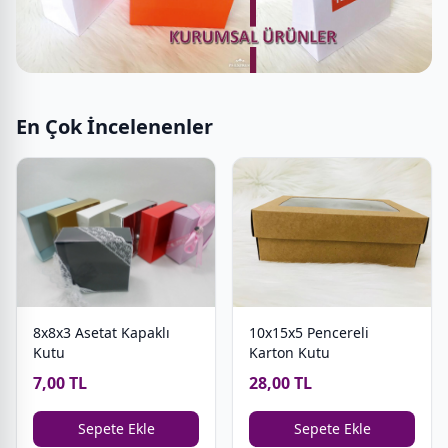
En Çok İncelenenler
8x8x3 Asetat Kapaklı
10x15x5 Pencereli
Kutu
Karton Kutu
7,00 TL
28,00 TL
Sepete Ekle
Sepete Ekle