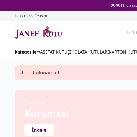
2999TL ve ü
Hakkımızda
İletişim
Kategoriler
ASETAT KUTU
ÇİKOLATA KUTULARI
KARTON KUT
▾
Ürün bulunamadı.
Kurumsal
Kurumsal
İncele