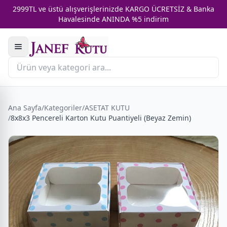
2999TL ve üstü alışverişlerinizde KARGO ÜCRETSİZ & Banka
Havalesinde ANINDA %5 indirim
Ana Sayfa
/
Kategoriler
/
ASETAT KUTU
/
8x8x3 Pencereli Karton Kutu Puantiyeli (Beyaz Zemin)