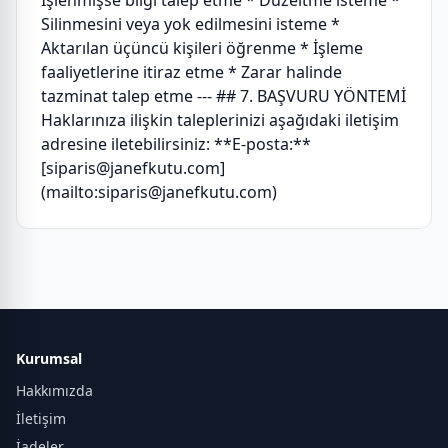
İşlenmişse bilgi talep etme * Düzeltme isteme *
Silinmesini veya yok edilmesini isteme *
Aktarılan üçüncü kişileri öğrenme * İşleme
faaliyetlerine itiraz etme * Zarar halinde
tazminat talep etme --- ## 7. BAŞVURU YÖNTEMİ
Haklarınıza ilişkin taleplerinizi aşağıdaki iletişim
adresine iletebilirsiniz: **E-posta:**
[siparis@janefkutu.com]
(mailto:siparis@janefkutu.com)
Kurumsal
Hakkımızda
İletişim
İadeler