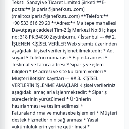
Tekstil Sanayi ve Ticaret Limited Şirketi **E-
posta:** [siparis@janefkutu.com]
(mailto:siparis@janefkutu.com) **Telefon:**
+90 533 616 29 20 **Adres:** Maltepe mahallesi
Davutpaşa caddesi Tim-2 İş Merkezi No:8 iç kapı
no: 318 PK:34050 Zeytinburnu / İstanbul --- ## 2.
İŞLENEN KİŞİSEL VERİLER Web sitemiz üzerinden
aşağıdaki kişisel veriler işlenebilmektedir: * Ad,
soyad * Telefon numarası * E-posta adresi *
Teslimat ve fatura adresi * Sipariş ve işlem
bilgileri * IP adresi ve site kullanım verileri *
Müşteri iletişim kayıtları --- ## 3. KİŞİSEL
VERİLERİN İŞLENME AMAÇLARI Kişisel verileriniz
aşağıdaki amaçlarla işlenmektedir: * Sipariş
süreçlerinin yürütülmesi * Ürünlerin
hazırlanması ve teslim edilmesi *
Faturalandırma ve muhasebe işlemleri * Müşteri
destek hizmetlerinin sağlanması * Yasal
yükümlülüklerin yerine getirilmesi *