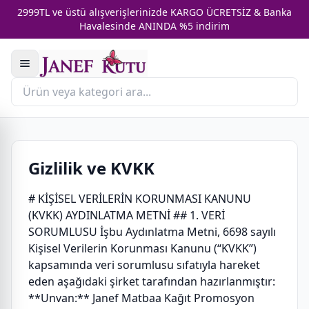
2999TL ve üstü alışverişlerinizde KARGO ÜCRETSİZ & Banka
Havalesinde ANINDA %5 indirim
Gizlilik ve KVKK
# KİŞİSEL VERİLERİN KORUNMASI KANUNU
(KVKK) AYDINLATMA METNİ ## 1. VERİ
SORUMLUSU İşbu Aydınlatma Metni, 6698 sayılı
Kişisel Verilerin Korunması Kanunu (“KVKK”)
kapsamında veri sorumlusu sıfatıyla hareket
eden aşağıdaki şirket tarafından hazırlanmıştır:
**Unvan:** Janef Matbaa Kağıt Promosyon