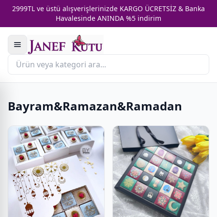
2999TL ve üstü alışverişlerinizde KARGO ÜCRETSİZ & Banka
Havalesinde ANINDA %5 indirim
Bayram&Ramazan&Ramadan