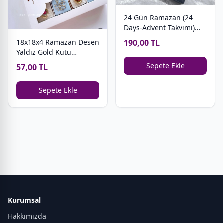
24 Gün Ramazan (24
Days-Advent Takvimi)
Çikolata-Bonbon-
18x18x4 Ramazan Desen
190,00 TL
Kurabiye-Hurma Kutusu
Yaldız Gold Kutu
(Hurma-Kurabiye
Sepete Ekle
57,00 TL
Kutusu)
Sepete Ekle
Kurumsal
Hakkımızda