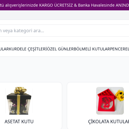
stü alışverişlerinizde KARGO ÜCRETSİZ & Banka Havalesinde ANIND
ULAR
KURDELE ÇEŞİTLERİ
ÖZEL GÜNLER
BÖLMELİ KUTULAR
PENCEREL
ASETAT KUTU
ÇİKOLATA KUTULA