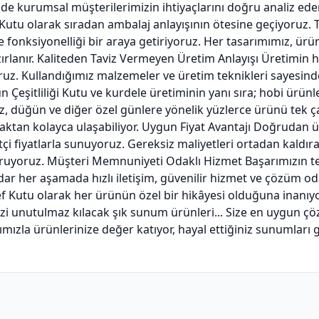
 de kurumsal müşterilerimizin ihtiyaçlarını doğru analiz ed
 Kutu olarak sıradan ambalaj anlayışının ötesine geçiyoruz. 
 fonksiyonelliği bir araya getiriyoruz. Her tasarımımız, ürün
lanır. Kaliteden Taviz Vermeyen Üretim Anlayışı Üretimin her
yoruz. Kullandığımız malzemeler ve üretim teknikleri sayesin
Çeşitliliği Kutu ve kurdele üretiminin yanı sıra; hobi ürün
, düğün ve diğer özel günlere yönelik yüzlerce ürünü tek ça
aktan kolayca ulaşabiliyor. Uygun Fiyat Avantajı Doğrudan ür
çi fiyatlarla sunuyoruz. Gereksiz maliyetleri ortadan kaldır
ruyoruz. Müşteri Memnuniyeti Odaklı Hizmet Başarımızın t
dar her aşamada hızlı iletişim, güvenilir hizmet ve çözüm od
aNef Kutu olarak her ürünün özel bir hikâyesi olduğuna inanı
nizi unutulmaz kılacak şık sunum ürünleri... Size en uygun 
ışımızla ürünlerinize değer katıyor, hayal ettiğiniz sunumla