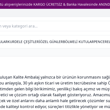
stü alışverişlerinizde KARGO ÜCRETSİZ & Banka Havalesinde ANIND
ULAR
KURDELE ÇEŞİTLERİ
ÖZEL GÜNLER
BÖLMELİ KUTULAR
PENCEREL
uluşan Kalite Ambalaj yalnızca bir ürünün korunmasını sağl
e bu anlayışla, 30 yılı aşkın ticari ve üretim tecrübesine sahi
imden gelen bilgi birikimimiz, yenilikçi bakış açımız ve müşt
retici ve çözüm ortağı olarak faaliyet gösteriyoruz. Amacımı
cek ve özel anlarını daha anlamlı hale getirecek çözümler s
 kaliteyi kontrol ediyor, süreçleri titizlikle yönetiyor ve 