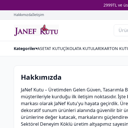
2999TL ve ü
Hakkımızda
İletişim
Kategoriler
ASETAT KUTU
ÇİKOLATA KUTULARI
KARTON KUT
▾
Hakkımızda
JaNef Kutu – Üretimden Gelen Güven, Tasarımla B
müşterileriyle kurduğu ilk iletişim noktasıdır. İşt
markası olarak JaNef Kutu'yu hayata geçirdik. Üret
dekoratif sunum ürünleri alanında güvenilir bir ü
ürünlerine değer katacak, markalarını güçlendire
Sektörel Deneyim Köklü üretim altyapımız sayesinde