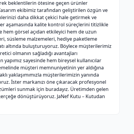
erek beklentilerin ötesine geçen ürünler
Tasarım ekibimiz tarafından geliştirilen özgün ve
lerinizi daha dikkat çekici hale getirmek ve
 aşamasında kalite kontrol süreçlerini titizlikle
de hem görsel açıdan etkileyici hem de uzun
leri, süsleme malzemeleri, hediye paketleme
tı altında buluşturuyoruz. Böylece müşterilerimiz
etici olmanın sağladığı avantajları
an yapımız sayesinde hem bireysel kullanıcılar
emelinde müşteri memnuniyetinin yer aldığına
aklı yaklaşımımızla müşterilerimizin yanında
yoruz. İster markanızı öne çıkaracak profesyonel
çözümleri sunmak için buradayız. Üretimden gelen
rı gerçeğe dönüştürüyoruz. JaNef Kutu – Kutudan