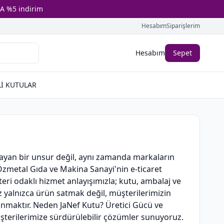
A %5 indirim
Hesabım
Siparişlerim
Hesabım
Sepet
İ KUTULAR
ayan bir unsur değil, aynı zamanda markaların
p Özmetal Gıda ve Makina Sanayi'nin e-ticaret
eri odaklı hizmet anlayışımızla; kutu, ambalaj ve
z yalnızca ürün satmak değil, müşterilerimizin
unmaktır. Neden JaNef Kutu? Üretici Gücü ve
müşterilerimize sürdürülebilir çözümler sunuyoruz.