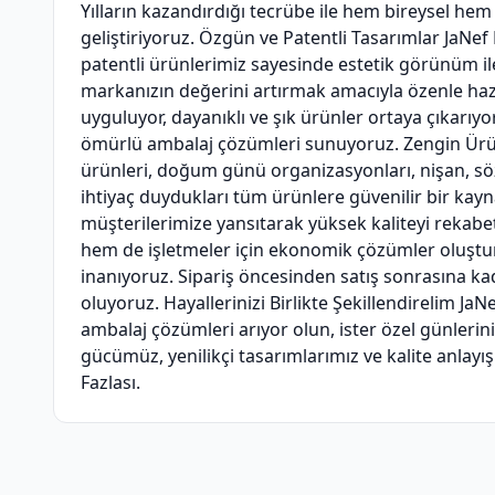
Yılların kazandırdığı tecrübe ile hem bireysel hem
geliştiriyoruz. Özgün ve Patentli Tasarımlar JaNef
patentli ürünlerimiz sayesinde estetik görünüm ile
markanızın değerini artırmak amacıyla özenle hazır
uyguluyor, dayanıklı ve şık ürünler ortaya çıkarı
ömürlü ambalaj çözümleri sunuyoruz. Zengin Ürün 
ürünleri, doğum günü organizasyonları, nişan, söz
ihtiyaç duydukları tüm ürünlere güvenilir bir kayn
müşterilerimize yansıtarak yüksek kaliteyi rekabet
hem de işletmeler için ekonomik çözümler oluştu
inanıyoruz. Sipariş öncesinden satış sonrasına ka
oluyoruz. Hayallerinizi Birlikte Şekillendirelim J
ambalaj çözümleri arıyor olun, ister özel günleri
gücümüz, yenilikçi tasarımlarımız ve kalite anlay
Fazlası.