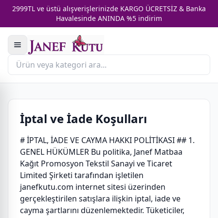
2999TL ve üstü alışverişlerinizde KARGO ÜCRETSİZ & Banka
Havalesinde ANINDA %5 indirim
İptal ve İade Koşulları
# İPTAL, İADE VE CAYMA HAKKI POLİTİKASI ## 1.
GENEL HÜKÜMLER Bu politika, Janef Matbaa
Kağıt Promosyon Tekstil Sanayi ve Ticaret
Limited Şirketi tarafından işletilen
janefkutu.com internet sitesi üzerinden
gerçekleştirilen satışlara ilişkin iptal, iade ve
cayma şartlarını düzenlemektedir. Tüketiciler,