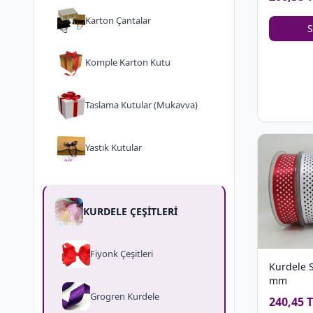
Karton Çantalar
S
Komple Karton Kutu
Taslama Kutular (Mukavva)
Yastık Kutular
KURDELE ÇEŞİTLERİ
Fiyonk Çeşitleri
Kurdele S
mm
Grogren Kurdele
240,45 