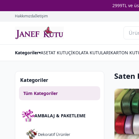
2999TL ve ü
Hakkımızda
İletişim
Kategoriler
ASETAT KUTU
ÇİKOLATA KUTULARI
KARTON KUT
▾
Saten 
Kategoriler
Tüm Kategoriler
AMBALAJ & PAKETLEME
Dekorati̇f Ürünler