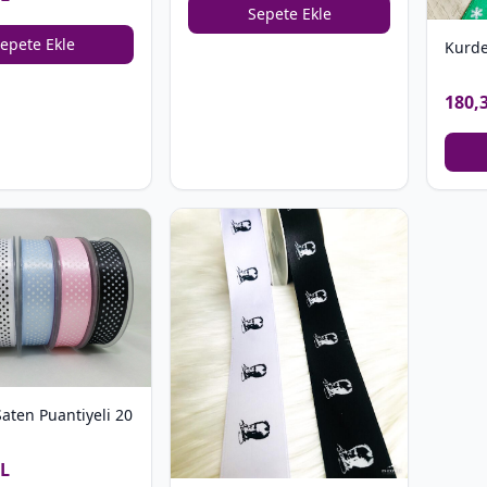
Sepete Ekle
epete Ekle
Kurde
180,
aten Puantiyeli 20
TL