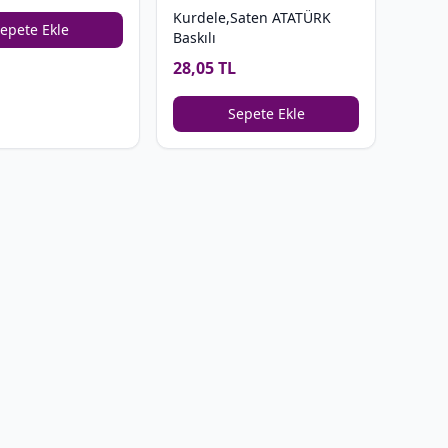
Kurdele,Saten ATATÜRK
epete Ekle
Baskılı
28,05 TL
Sepete Ekle