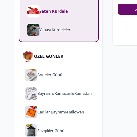
S
Saten Kurdele
Yılbaşı Kurdeleleri
ÖZEL GÜNLER
Anneler Günü
Bayram&Ramazan&Ramadan
Cadılar Bayramı-Hallowen
Sevgililer Günü