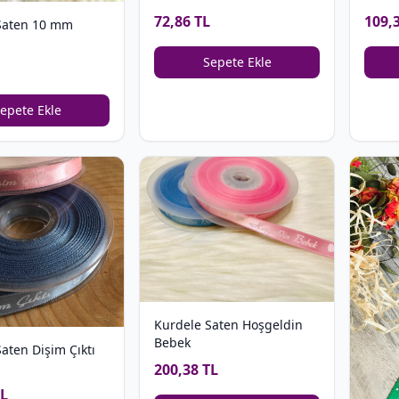
72,86 TL
109,
Saten 10 mm
Sepete Ekle
epete Ekle
Kurdele Saten Hoşgeldin
Bebek
aten Dişim Çıktı
200,38 TL
TL