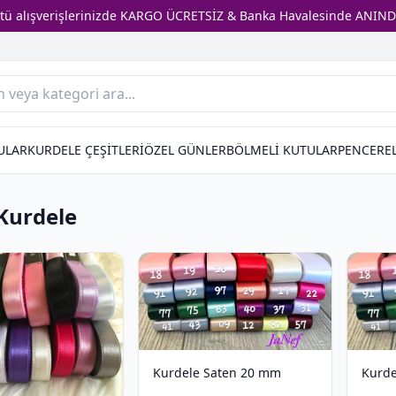
stü alışverişlerinizde KARGO ÜCRETSİZ & Banka Havalesinde ANIND
ULAR
KURDELE ÇEŞİTLERİ
ÖZEL GÜNLER
BÖLMELİ KUTULAR
PENCEREL
Kurdele
Kurdele Saten 20 mm
Kurde