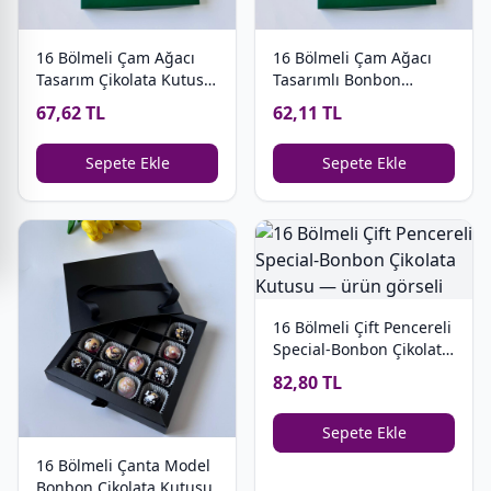
16 Bölmeli Çam Ağacı
16 Bölmeli Çam Ağacı
Tasarım Çikolata Kutusu
Tasarımlı Bonbon
(yeşil-kırmızı)
Çikolata Kutusu (yeşil-
67,62 TL
62,11 TL
kırmızı)
Sepete Ekle
Sepete Ekle
16 Bölmeli Çift Pencereli
Special-Bonbon Çikolata
Kutusu
82,80 TL
Sepete Ekle
16 Bölmeli Çanta Model
Bonbon Çikolata Kutusu