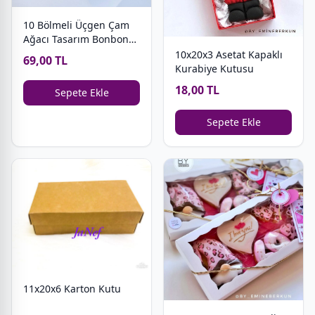
10 Bölmeli Üçgen Çam
Ağacı Tasarım Bonbon
Çikolata Kutusu
10x20x3 Asetat Kapaklı
69,00 TL
Kurabiye Kutusu
18,00 TL
Sepete Ekle
Sepete Ekle
11x20x6 Karton Kutu