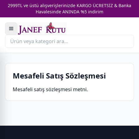
2999TL ve üstü alışverişlerinizde KARGO ÜCRETSİZ & Banka
Havalesinde ANINDA %5 indirim
Mesafeli Satış Sözleşmesi
Mesafeli satış sözleşmesi metni.