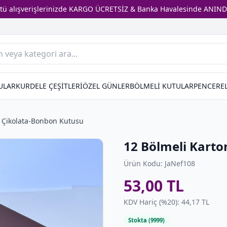
stü alışverişlerinizde KARGO ÜCRETSİZ & Banka Havalesinde ANIND
ULAR
KURDELE ÇEŞİTLERİ
ÖZEL GÜNLER
BÖLMELİ KUTULAR
PENCEREL
n Çikolata-Bonbon Kutusu
12 Bölmeli Kart
Ürün Kodu: JaNef108
53,00 TL
KDV Hariç (%20): 44,17 TL
Stokta (9999)