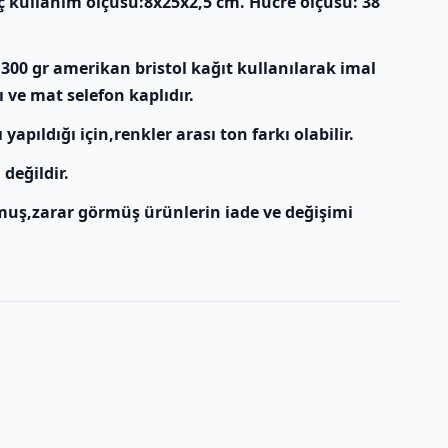
İç kullanım ölçüsü:8x25x2,5 cm. Hücre ölçüsü: 38
 300 gr amerikan bristol kağıt kullanılarak imal
kı ve mat selefon kaplıdır.
apıldığı için,renkler arası ton farkı olabilir.
 değildir.
muş,zarar görmüş ürünlerin iade ve değişimi