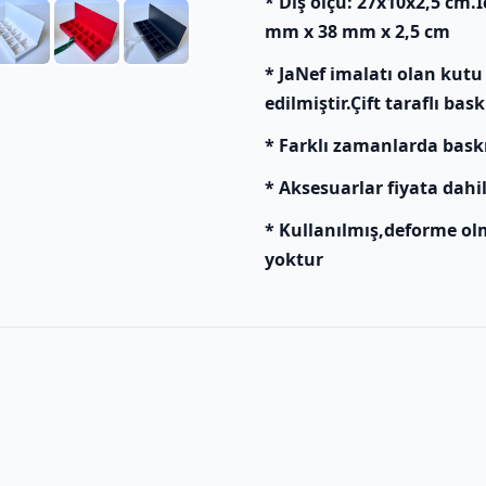
* Dış ölçü: 27x10x2,5 cm.
mm x 38 mm x 2,5 cm
* JaNef imalatı olan kutu
edilmiştir.Çift taraflı bas
* Farklı zamanlarda baskı y
* Aksesuarlar fiyata dahil
* Kullanılmış,deforme ol
yoktur