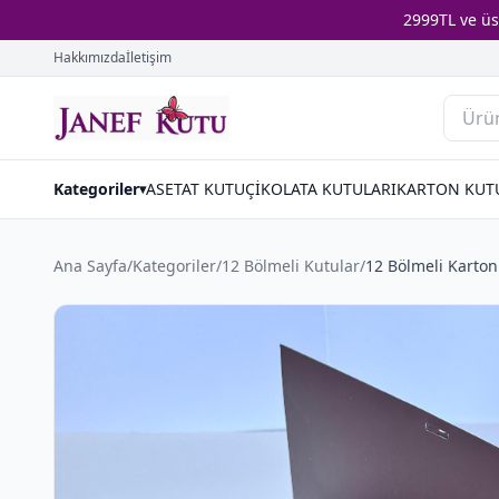
2999TL ve ü
Hakkımızda
İletişim
Kategoriler
ASETAT KUTU
ÇİKOLATA KUTULARI
KARTON KUT
▾
Ana Sayfa
/
Kategoriler
/
12 Bölmeli Kutular
/
12 Bölmeli Karto