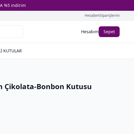
A %5 indirim
Hesabım
Siparişlerim
Hesabım
Sepet
İ KUTULAR
on Çikolata-Bonbon Kutusu