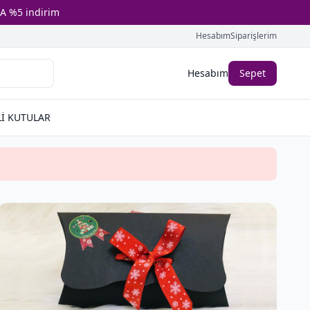
A %5 indirim
Hesabım
Siparişlerim
Hesabım
Sepet
İ KUTULAR