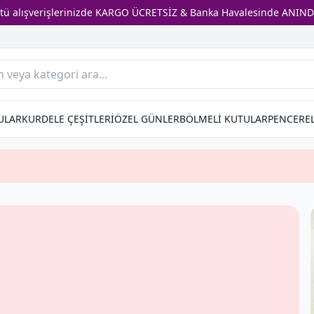
stü alışverişlerinizde KARGO ÜCRETSİZ & Banka Havalesinde ANIND
ULAR
KURDELE ÇEŞİTLERİ
ÖZEL GÜNLER
BÖLMELİ KUTULAR
PENCEREL