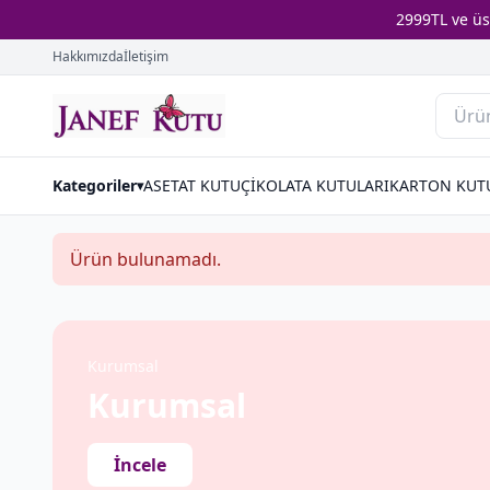
2999TL ve ü
Hakkımızda
İletişim
Kategoriler
ASETAT KUTU
ÇİKOLATA KUTULARI
KARTON KUT
▾
Ürün bulunamadı.
Kurumsal
Kurumsal
İncele