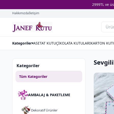
2999TL ve ü
Hakkımızda
İletişim
Kategoriler
ASETAT KUTU
ÇİKOLATA KUTULARI
KARTON KUT
▾
Sevgil
Kategoriler
Tüm Kategoriler
AMBALAJ & PAKETLEME
Dekorati̇f Ürünler