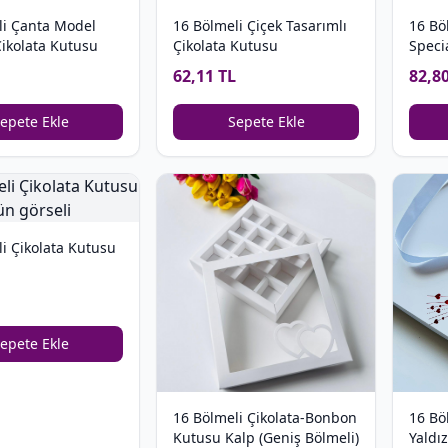
16 Bölmeli Çiçek Tasarımlı
li Çanta Model
16 Bö
Çikolata Kutusu
ikolata Kutusu
Speci
Kutu
62,11 TL
82,8
Sepete Ekle
epete Ekle
i Çikolata Kutusu
epete Ekle
16 Bölmeli Çikolata-Bonbon
16 Bö
Kutusu Kalp (Geniş Bölmeli)
Yaldı