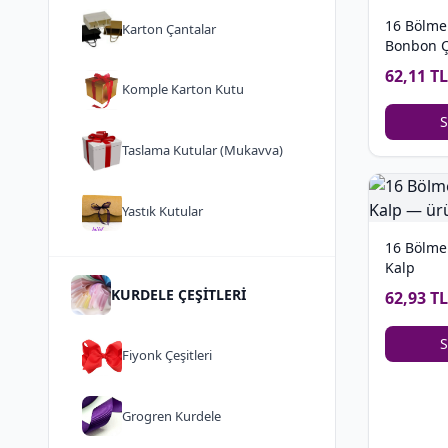
16 Bölme
Karton Çantalar
Bonbon Ç
62,11 TL
Komple Karton Kutu
S
Taslama Kutular (Mukavva)
Yastık Kutular
16 Bölmel
Kalp
KURDELE ÇEŞİTLERİ
62,93 TL
S
Fiyonk Çeşitleri
Grogren Kurdele