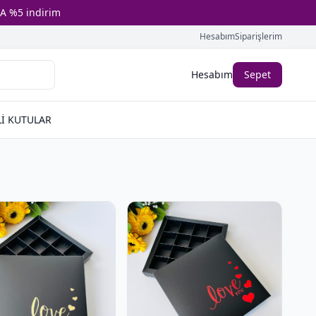
A %5 indirim
Hesabım
Siparişlerim
Hesabım
Sepet
İ KUTULAR