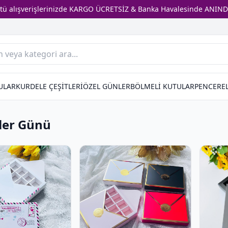
stü alışverişlerinizde KARGO ÜCRETSİZ & Banka Havalesinde ANIND
ULAR
KURDELE ÇEŞİTLERİ
ÖZEL GÜNLER
BÖLMELİ KUTULAR
PENCEREL
iler Günü