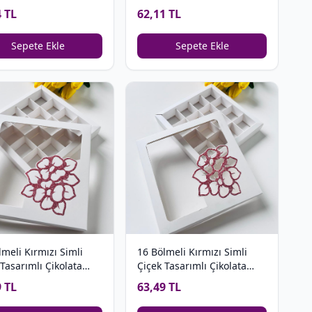
on Kutusu
4 TL
62,11 TL
Sepete Ekle
Sepete Ekle
16 Bölmeli Kırmızı Simli
lmeli Kırmızı Simli
Çiçek Tasarımlı Çikolata
 Tasarımlı Çikolata
Kutusu (Desen 2)
u (Desen 1)
63,49 TL
9 TL