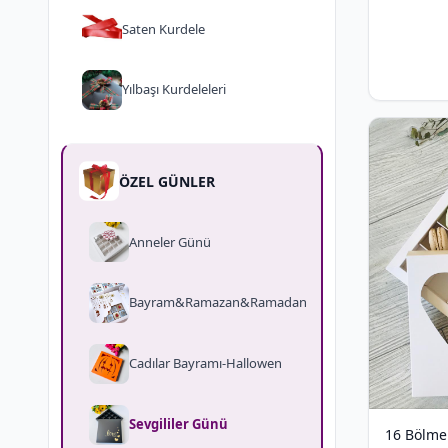
Saten Kurdele
Yılbaşı Kurdeleleri
ÖZEL GÜNLER
Anneler Günü
Bayram&Ramazan&Ramadan
Cadılar Bayramı-Hallowen
Sevgililer Günü
16 Bölmel