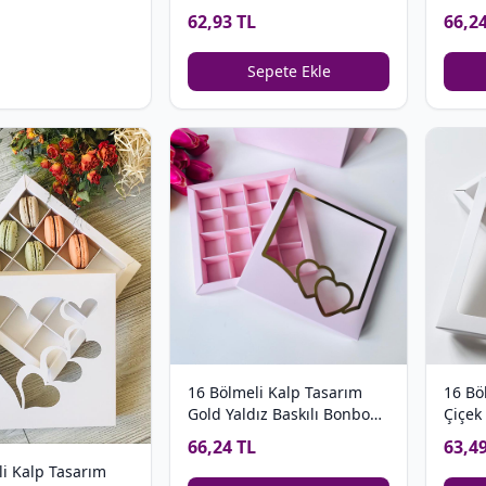
Bonb
62,93 TL
66,2
Sepete Ekle
16 Bölmeli Kalp Tasarım
16 Bö
Gold Yaldız Baskılı Bonbon
Çiçek
Çikolata Kutusu
Kutus
66,24 TL
63,4
i Kalp Tasarım