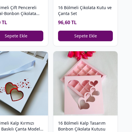
lmeli Çift Pencereli
16 Bölmeli Çikolata Kutu ve
al-Bonbon Çikolata
Çanta Set
su
0 TL
96,60 TL
Sepete Ekle
Sepete Ekle
lmeli Kalp Kırmızı
16 Bölmeli Kalp Tasarım
z Baskılı Çanta Model
Bonbon Çikolata Kutusu