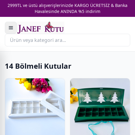
2999TL ve üstü alışverişlerinizde KARGO ÜCRETSİZ & Banka
Havalesinde ANINDA %5 indirim
14 Bölmeli Kutular