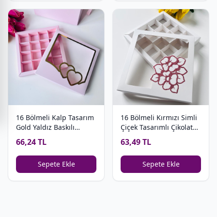
16 Bölmeli Kalp Tasarım
16 Bölmeli Kırmızı Simli
Gold Yaldız Baskılı
Çiçek Tasarımlı Çikolata
Bonbon Çikolata Kutusu
Kutusu (Desen 1)
66,24 TL
63,49 TL
Sepete Ekle
Sepete Ekle