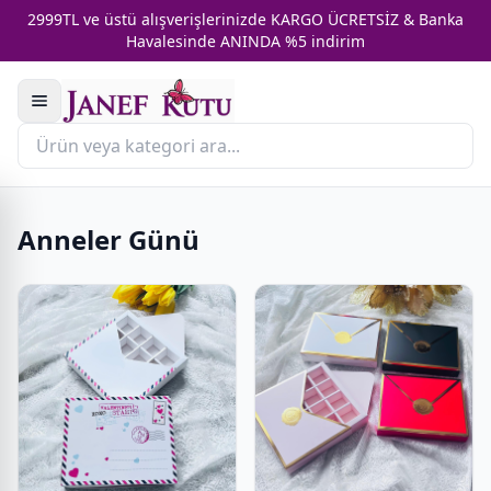
2999TL ve üstü alışverişlerinizde KARGO ÜCRETSİZ & Banka
Havalesinde ANINDA %5 indirim
Anneler Günü