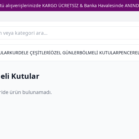
stü alışverişlerinizde KARGO ÜCRETSİZ & Banka Havalesinde ANIND
ULAR
KURDELE ÇEŞİTLERİ
ÖZEL GÜNLER
BÖLMELİ KUTULAR
PENCEREL
eli Kutular
ride ürün bulunamadı.