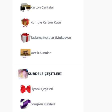
Karton Çantalar
Komple Karton Kutu
Taslama Kutular (Mukavva)
Yastık Kutular
KURDELE ÇEŞİTLERİ
Fiyonk Çeşitleri
Grogren Kurdele