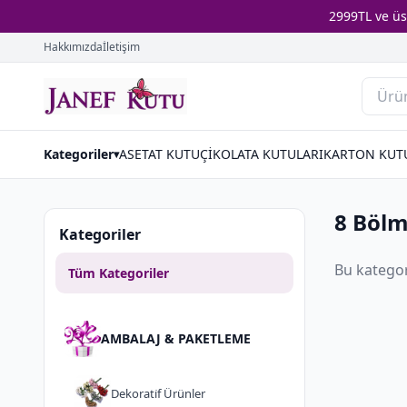
2999TL ve ü
Hakkımızda
İletişim
Kategoriler
ASETAT KUTU
ÇİKOLATA KUTULARI
KARTON KUT
▾
8 Bölm
Kategoriler
Bu katego
Tüm Kategoriler
AMBALAJ & PAKETLEME
Dekorati̇f Ürünler