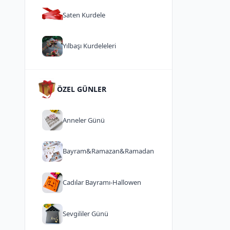
Saten Kurdele
Yılbaşı Kurdeleleri
ÖZEL GÜNLER
Anneler Günü
Bayram&Ramazan&Ramadan
Cadılar Bayramı-Hallowen
Sevgililer Günü