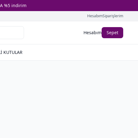
A %5 indirim
Hesabım
Siparişlerim
Hesabım
Sepet
İ KUTULAR