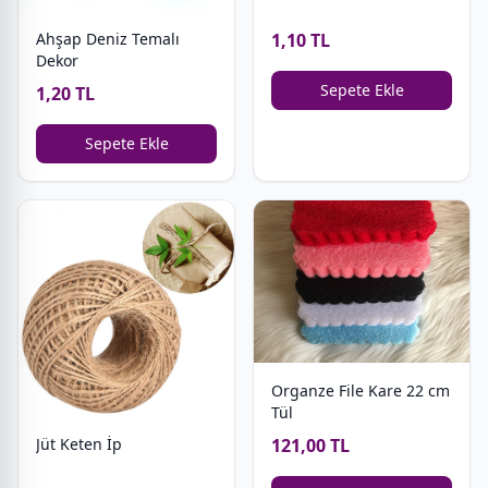
1,10 TL
Ahşap Deniz Temalı
Dekor
Sepete Ekle
1,20 TL
Sepete Ekle
Organze File Kare 22 cm
Tül
121,00 TL
Jüt Keten İp