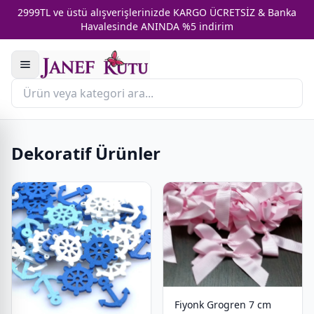
2999TL ve üstü alışverişlerinizde KARGO ÜCRETSİZ & Banka
Havalesinde ANINDA %5 indirim
Dekorati̇f Ürünler
Fiyonk Grogren 7 cm