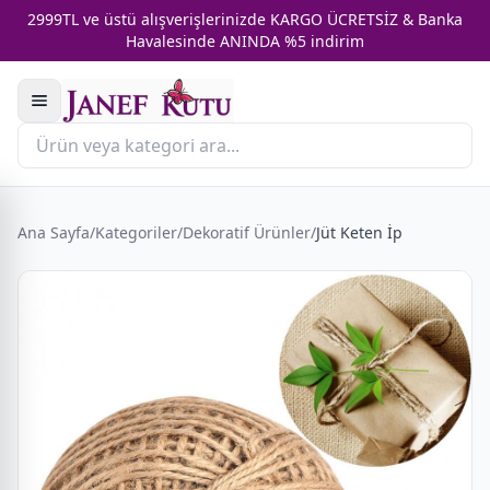
2999TL ve üstü alışverişlerinizde KARGO ÜCRETSİZ & Banka
Havalesinde ANINDA %5 indirim
Ana Sayfa
/
Kategoriler
/
Dekorati̇f Ürünler
/
Jüt Keten İp