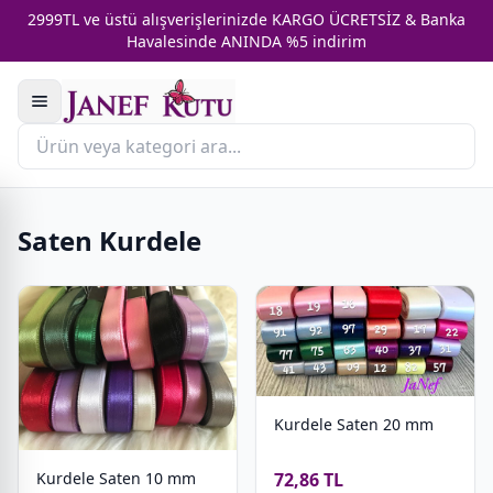
2999TL ve üstü alışverişlerinizde KARGO ÜCRETSİZ & Banka
Havalesinde ANINDA %5 indirim
Saten Kurdele
Kurdele Saten 20 mm
Kurdele Saten 10 mm
72,86 TL