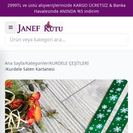
2999TL ve üstü alışverişlerinizde KARGO ÜCRETSİZ & Banka
Havalesinde ANINDA %5 indirim
Ana Sayfa
/
Kategoriler
/
KURDELE ÇEŞİTLERİ
/
Kurdele Saten Kartanesi