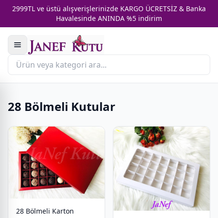
2999TL ve üstü alışverişlerinizde KARGO ÜCRETSİZ & Banka
Havalesinde ANINDA %5 indirim
28 Bölmeli Kutular
28 Bölmeli Karton