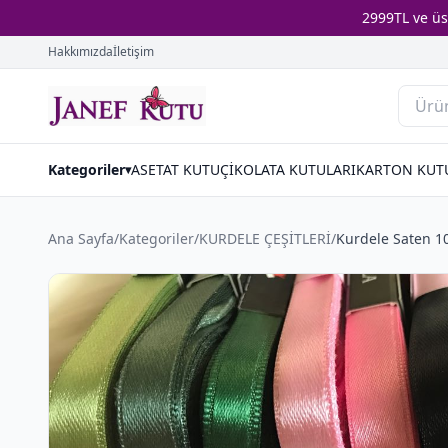
2999TL ve ü
Hakkımızda
İletişim
Kategoriler
ASETAT KUTU
ÇİKOLATA KUTULARI
KARTON KUT
▾
Ana Sayfa
/
Kategoriler
/
KURDELE ÇEŞİTLERİ
/
Kurdele Saten 