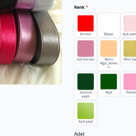
Renk
*
Kırmızı
Beyaz
Açık pe
Gül kurusu
Yavru
Altın Sar
Ağzı_Somo
n
Zümrüt
Yeşil
Pemb
yeşili
Açık yeşil
Adet