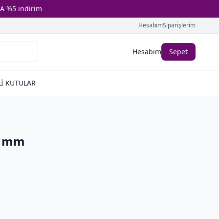
A %5 indirim
Hesabım
Siparişlerim
Hesabım
Sepet
İ KUTULAR
0 mm