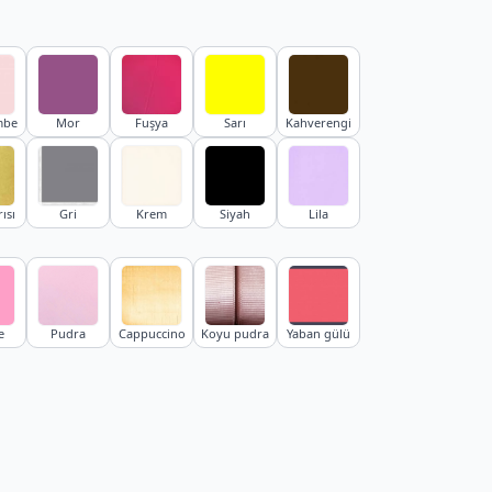
mbe
Mor
Fuşya
Sarı
Kahverengi
ısı
Gri
Krem
Siyah
Lila
e
Pudra
Cappuccino
Koyu pudra
Yaban gülü