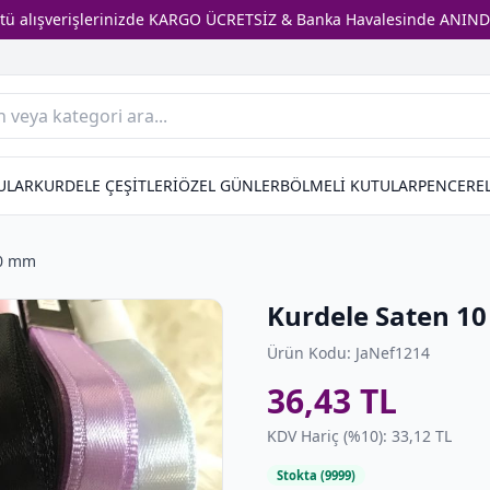
stü alışverişlerinizde KARGO ÜCRETSİZ & Banka Havalesinde ANIND
ULAR
KURDELE ÇEŞİTLERİ
ÖZEL GÜNLER
BÖLMELİ KUTULAR
PENCEREL
10 mm
Kurdele Saten 1
Ürün Kodu: JaNef1214
36,43 TL
KDV Hariç (%10): 33,12 TL
Stokta (9999)