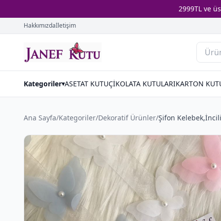
2999TL ve ü
Hakkımızda
İletişim
Kategoriler
ASETAT KUTU
ÇİKOLATA KUTULARI
KARTON KUT
▾
Ana Sayfa
/
Kategoriler
/
Dekorati̇f Ürünler
/
Şifon Kelebek,İncil