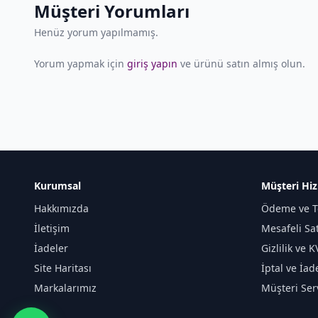
Müşteri Yorumları
Henüz yorum yapılmamış.
Yorum yapmak için
giriş yapın
ve ürünü satın almış olun.
Kurumsal
Müşteri Hiz
Hakkımızda
Ödeme ve T
İletişim
Mesafeli Sa
İadeler
Gizlilik ve 
Site Haritası
İptal ve İad
Markalarımız
Müşteri Serv