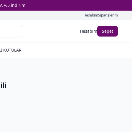
A %5 indirim
Hesabım
Siparişlerim
Hesabım
Sepet
İ KUTULAR
li