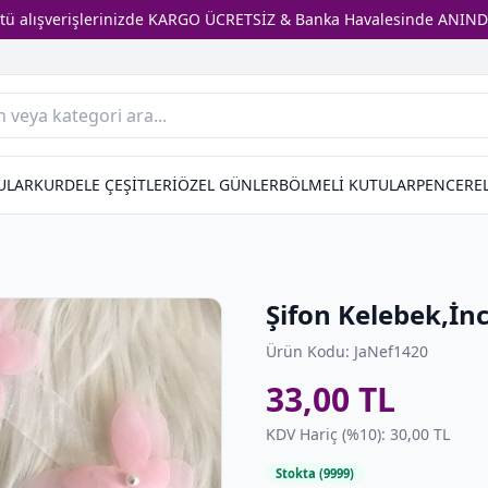
stü alışverişlerinizde KARGO ÜCRETSİZ & Banka Havalesinde ANIND
ULAR
KURDELE ÇEŞİTLERİ
ÖZEL GÜNLER
BÖLMELİ KUTULAR
PENCEREL
i
Şifon Kelebek,İnci
Ürün Kodu: JaNef1420
33,00 TL
KDV Hariç (%10): 30,00 TL
Stokta (9999)