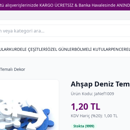
stü alışverişlerinizde KARGO ÜCRETSİZ & Banka Havalesinde ANIND
ULAR
KURDELE ÇEŞİTLERİ
ÖZEL GÜNLER
BÖLMELİ KUTULAR
PENCEREL
Temalı Dekor
Ahşap Deniz Tem
Ürün Kodu: JaNef1009
1,20 TL
KDV Hariç (%20): 1,00 TL
Stokta (9999)