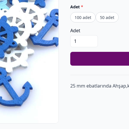
Adet
*
100 adet
50 adet
Adet
25 mm ebatlarında Ahşap,kar