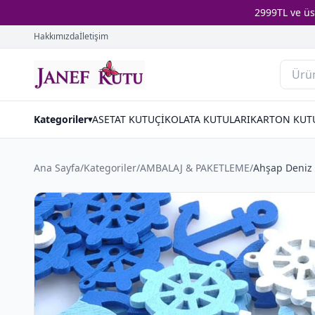
2999TL ve ü
Hakkımızda
İletişim
Kategoriler
ASETAT KUTU
ÇİKOLATA KUTULARI
KARTON KUT
▾
Ana Sayfa
/
Kategoriler
/
AMBALAJ & PAKETLEME
/
Ahşap Deniz 