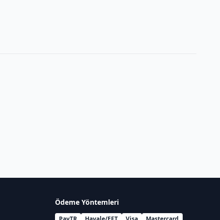
Ödeme Yöntemleri
PayTR
Havale/EFT
Visa
Mastercard