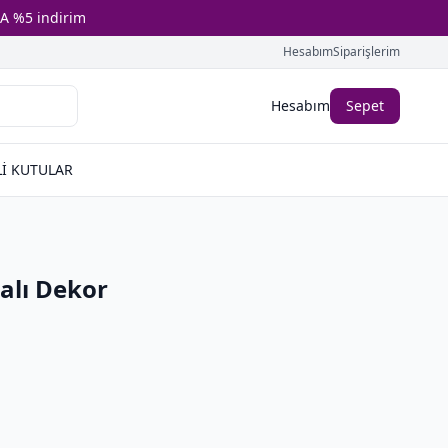
A %5 indirim
Hesabım
Siparişlerim
Hesabım
Sepet
İ KUTULAR
alı Dekor