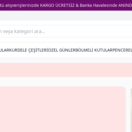
stü alışverişlerinizde KARGO ÜCRETSİZ & Banka Havalesinde ANIND
ULAR
KURDELE ÇEŞİTLERİ
ÖZEL GÜNLER
BÖLMELİ KUTULAR
PENCEREL