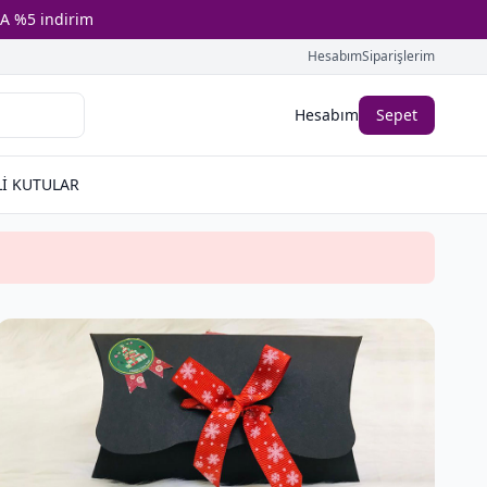
A %5 indirim
Hesabım
Siparişlerim
Hesabım
Sepet
İ KUTULAR