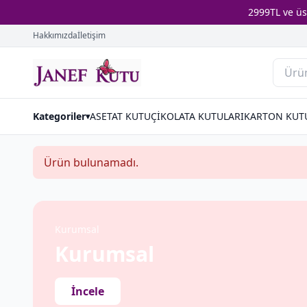
2999TL ve ü
Hakkımızda
İletişim
Kategoriler
ASETAT KUTU
ÇİKOLATA KUTULARI
KARTON KUT
▾
Ürün bulunamadı.
Kurumsal
Kurumsal
İncele