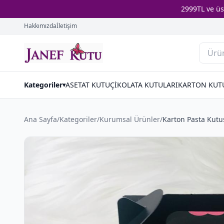
2999TL ve ü
Hakkımızda
İletişim
Kategoriler
ASETAT KUTU
ÇİKOLATA KUTULARI
KARTON KUT
▾
Ana Sayfa
/
Kategoriler
/
Kurumsal Ürünler
/
Karton Pasta Kutu