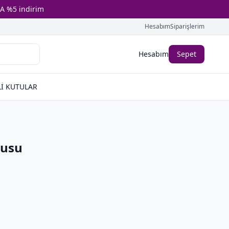
A %5 indirim
Hesabım
Siparişlerim
Hesabım
Sepet
İ KUTULAR
tusu