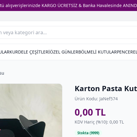
stü alışverişlerinizde KARGO ÜCRETSİZ & Banka Havalesinde ANIND
ULAR
KURDELE ÇEŞİTLERİ
ÖZEL GÜNLER
BÖLMELİ KUTULAR
PENCEREL
su
Karton Pasta Ku
Ürün Kodu: JaNef574
0,00 TL
KDV Hariç (%10): 0,00 TL
Stokta (9999)