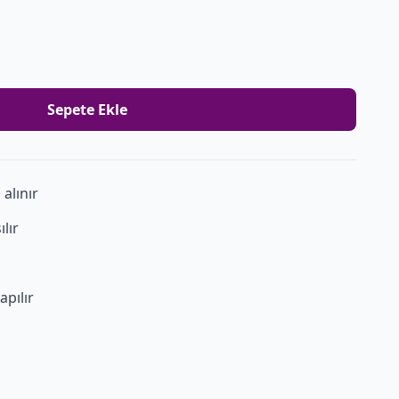
Sepete Ekle
alınır
ılır
apılır