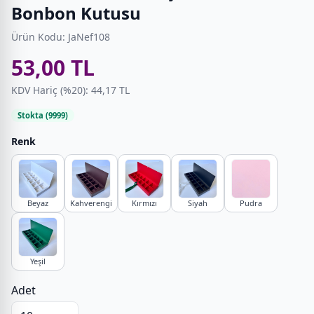
Bonbon Kutusu
Ürün Kodu: JaNef108
53,00 TL
KDV Hariç (%20): 44,17 TL
Stokta (9999)
Renk
Beyaz
Kahverengi
Kırmızı
Siyah
Pudra
Yeşil
Adet