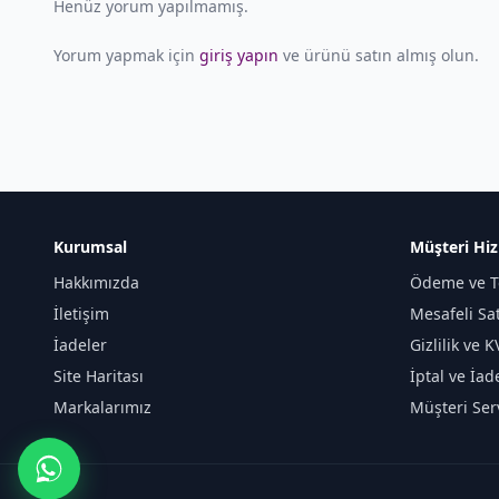
Henüz yorum yapılmamış.
Yorum yapmak için
giriş yapın
ve ürünü satın almış olun.
Kurumsal
Müşteri Hiz
Hakkımızda
Ödeme ve T
İletişim
Mesafeli Sa
İadeler
Gizlilik ve 
Site Haritası
İptal ve İad
Markalarımız
Müşteri Serv