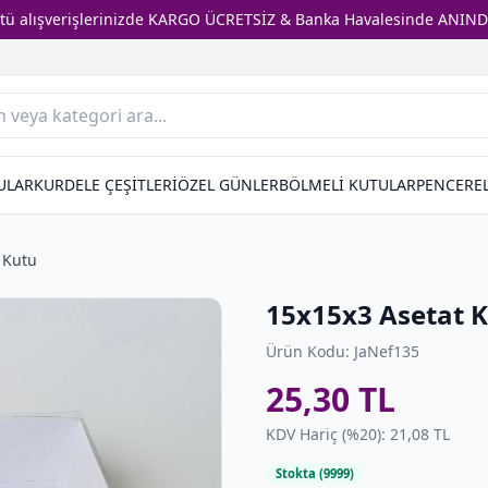
stü alışverişlerinizde KARGO ÜCRETSİZ & Banka Havalesinde ANIND
ULAR
KURDELE ÇEŞİTLERİ
ÖZEL GÜNLER
BÖLMELİ KUTULAR
PENCEREL
 Kutu
15x15x3 Asetat K
Ürün Kodu: JaNef135
25,30 TL
KDV Hariç (%20): 21,08 TL
Stokta (9999)