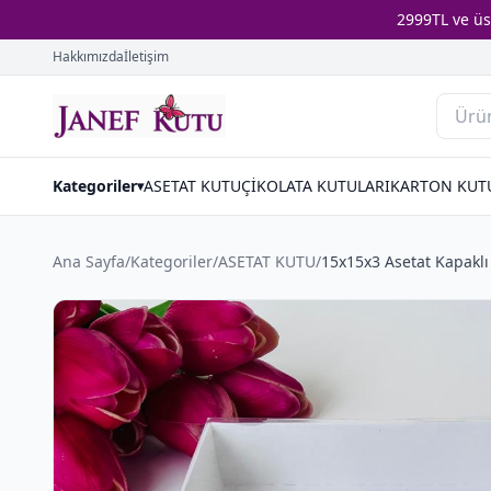
2999TL ve ü
Hakkımızda
İletişim
Kategoriler
ASETAT KUTU
ÇİKOLATA KUTULARI
KARTON KUT
▾
Ana Sayfa
/
Kategoriler
/
ASETAT KUTU
/
15x15x3 Asetat Kapaklı