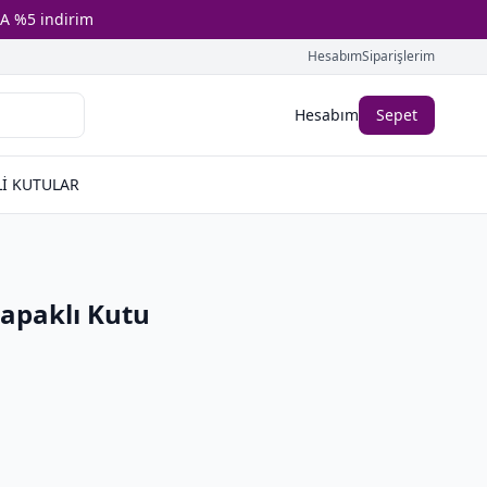
A %5 indirim
Hesabım
Siparişlerim
Hesabım
Sepet
İ KUTULAR
apaklı Kutu