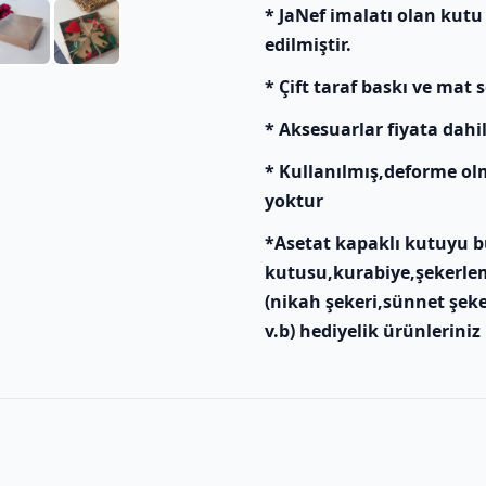
* JaNef imalatı olan kutu
edilmiştir.
* Çift taraf baskı ve mat s
* Aksesuarlar fiyata dahil
* Kullanılmış,deforme ol
yoktur
*Asetat kapaklı kutuyu bu
kutusu,kurabiye,şekerlem
(nikah şekeri,sünnet şeke
v.b) hediyelik ürünleriniz 