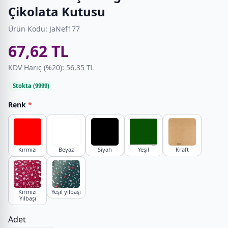
Çikolata Kutusu
Ürün Kodu: JaNef177
67,62 TL
KDV Hariç (%20): 56,35 TL
Stokta (9999)
Renk
*
Kırmızı
Beyaz
Siyah
Yeşil
Kraft
Kırmızı
Yeşil yılbaşı
Yılbaşı
Adet