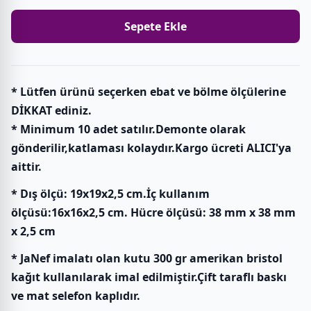
Sepete Ekle
* Lütfen ürünü seçerken ebat ve bölme ölçülerine
DİKKAT ediniz.
* Minimum 10 adet satılır.Demonte olarak
gönderilir,katlaması kolaydır.Kargo ücreti ALICI'ya
aittir.
* Dış ölçü: 19x19x2,5 cm.İç kullanım
ölçüsü:16x16x2,5 cm. Hücre ölçüsü: 38 mm x 38 mm
x 2,5 cm
* JaNef imalatı olan kutu 300 gr amerikan bristol
kağıt kullanılarak imal edilmiştir.Çift taraflı baskı
ve mat selefon kaplıdır.