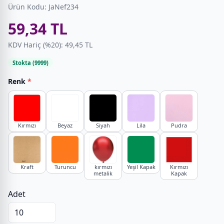
Ürün Kodu: JaNef234
59,34 TL
KDV Hariç (%20): 49,45 TL
Stokta (9999)
Renk
*
Kırmızı
Beyaz
Siyah
Lila
Pudra
Kraft
Turuncu
kırmızı
Yeşil Kapak
Kırmızı
metalik
Kapak
Adet