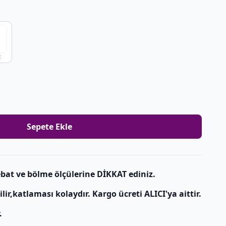
z
Sepete Ekle
bat ve bölme ölçülerine DİKKAT ediniz.
r,katlaması kolaydır. Kargo ücreti ALICI'ya aittir.
.