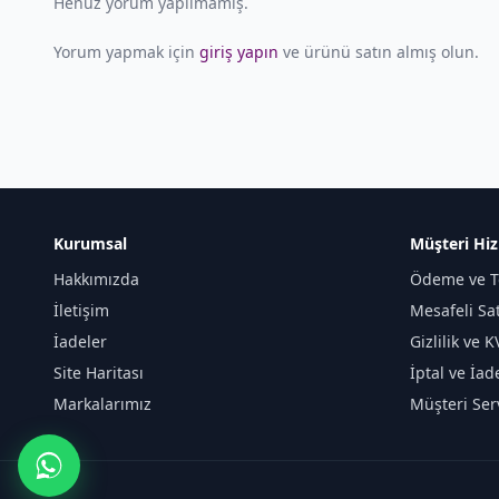
Henüz yorum yapılmamış.
Yorum yapmak için
giriş yapın
ve ürünü satın almış olun.
Kurumsal
Müşteri Hiz
Hakkımızda
Ödeme ve T
İletişim
Mesafeli Sa
İadeler
Gizlilik ve 
Site Haritası
İptal ve İad
Markalarımız
Müşteri Serv