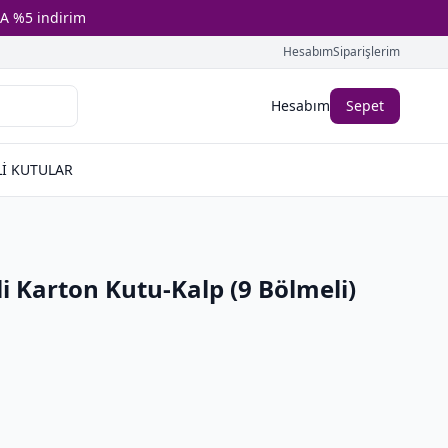
A %5 indirim
Hesabım
Siparişlerim
Hesabım
Sepet
İ KUTULAR
i Karton Kutu-Kalp (9 Bölmeli)