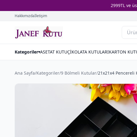
2999TL ve ü
Hakkımızda
İletişim
Kategoriler
ASETAT KUTU
ÇİKOLATA KUTULARI
KARTON KUT
▾
Ana Sayfa
/
Kategoriler
/
9 Bölmeli Kutular
/
21x21x4 Pencereli 