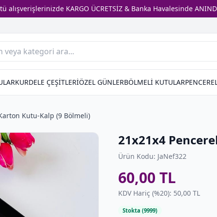
stü alışverişlerinizde KARGO ÜCRETSİZ & Banka Havalesinde ANIND
ULAR
KURDELE ÇEŞİTLERİ
ÖZEL GÜNLER
BÖLMELİ KUTULAR
PENCEREL
Karton Kutu-Kalp (9 Bölmeli)
21x21x4 Pencerel
Ürün Kodu: JaNef322
60,00 TL
KDV Hariç (%20): 50,00 TL
Stokta (9999)