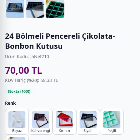
24 Bölmeli Pencereli Çikolata-
Bonbon Kutusu
Ürün Kodu: JaNef210
70,00 TL
KDV Hariç (%20): 58,33 TL
Stokta (1000)
Renk
Beyaz
Kahverengi
Kırmızı
Siyah
Yeşill