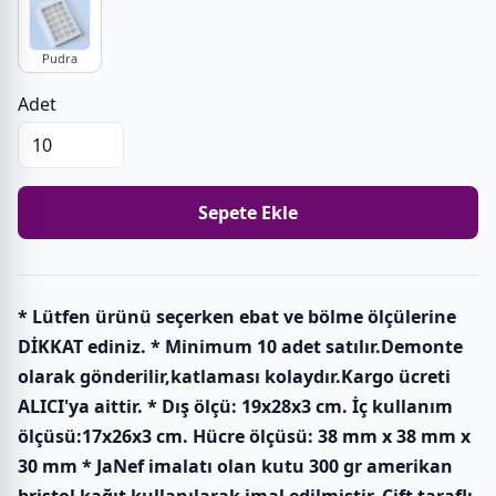
Pudra
Adet
Sepete Ekle
* Lütfen ürünü seçerken ebat ve bölme ölçülerine
DİKKAT ediniz. * Minimum 10 adet satılır.Demonte
olarak gönderilir,katlaması kolaydır.Kargo ücreti
ALICI'ya aittir. * Dış ölçü: 19x28x3 cm. İç kullanım
ölçüsü:17x26x3 cm. Hücre ölçüsü: 38 mm x 38 mm x
30 mm * JaNef imalatı olan kutu 300 gr amerikan