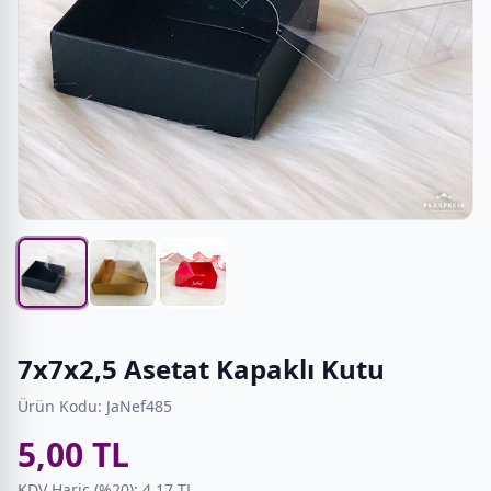
7x7x2,5 Asetat Kapaklı Kutu
Ürün Kodu: JaNef485
5,00 TL
KDV Hariç (%20): 4,17 TL