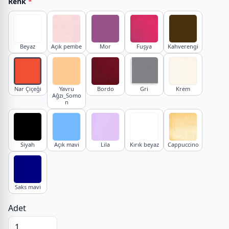
Renk
*
Beyaz
Açık pembe
Mor
Fuşya
Kahverengi
Nar Çiçeği
Yavru
Bordo
Gri
Krem
Ağzı_Somo
n
Siyah
Açık mavi
Lila
Kırık beyaz
Cappuccino
Saks mavi
Adet