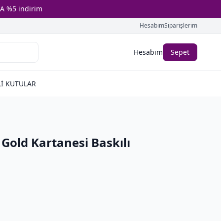
A %5 indirim
Hesabım
Siparişlerim
Hesabım
Sepet
İ KUTULAR
Gold Kartanesi Baskılı