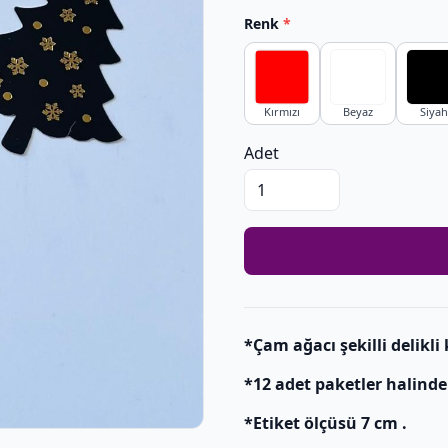
Renk
*
Kırmızı
Beyaz
Siyah
Adet
*Çam ağacı şekilli delikli
*12 adet paketler halinde 
*Etiket ölçüsü 7 cm .