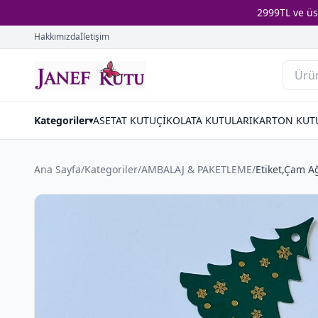
2999TL ve ü
Hakkımızda
İletişim
Kategoriler
ASETAT KUTU
ÇİKOLATA KUTULARI
KARTON KUT
▾
Ana Sayfa
/
Kategoriler
/
AMBALAJ & PAKETLEME
/
Etiket,Çam Ağ