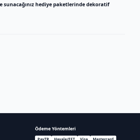
e sunacağınız hediye paketlerinde dekoratif
Ödeme Yöntemleri
PayTR
Havale/EFT
Visa
Mastercard