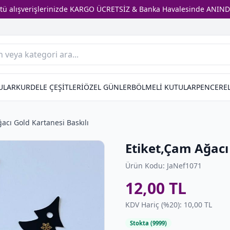
stü alışverişlerinizde KARGO ÜCRETSİZ & Banka Havalesinde ANIND
ULAR
KURDELE ÇEŞİTLERİ
ÖZEL GÜNLER
BÖLMELİ KUTULAR
PENCEREL
acı Gold Kartanesi Baskılı
Etiket,Çam Ağacı 
Ürün Kodu: JaNef1071
12,00 TL
KDV Hariç (%20): 10,00 TL
Stokta (9999)