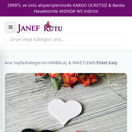
2999TL ve üstü alışverişlerinizde KARGO ÜCRETSİZ & Banka
Havalesinde ANINDA %5 indirim
Ana Sayfa
/
Kategoriler
/
AMBALAJ & PAKETLEME
/
Etiket,Kalp