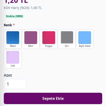
1,20 TL
KDV Hariç (%20): 1,00 TL
Stokta (9999)
Renk
*
Mavi
Mor
Fuşya
Gri
Açık mavi
Lila
Adet
Sepete Ekle