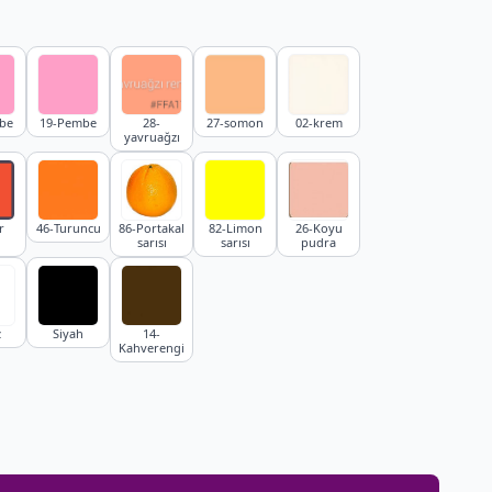
be
19-Pembe
28-
27-somon
02-krem
yavruağzı
r
46-Turuncu
86-Portakal
82-Limon
26-Koyu
i
sarısı
sarısı
pudra
z
Siyah
14-
Kahverengi