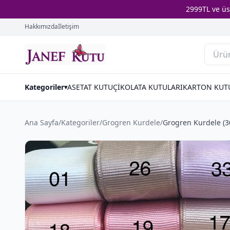
2999TL ve ü
Hakkımızda
İletişim
Kategoriler
ASETAT KUTU
ÇİKOLATA KUTULARI
KARTON KUT
▾
Ana Sayfa
/
Kategoriler
/
Grogren Kurdele
/
Grogren Kurdele (