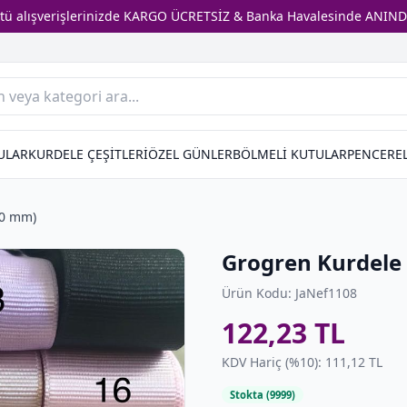
stü alışverişlerinizde KARGO ÜCRETSİZ & Banka Havalesinde ANIND
ULAR
KURDELE ÇEŞİTLERİ
ÖZEL GÜNLER
BÖLMELİ KUTULAR
PENCEREL
30 mm)
Grogren Kurdele
Ürün Kodu: JaNef1108
122,23 TL
KDV Hariç (%10): 111,12 TL
Stokta (9999)