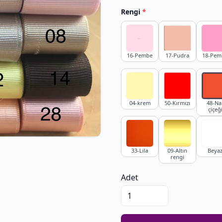
Rengi
*
16-Pembe
17-Pudra
18-Pem
04-krem
50-Kırmızı
48-Na
çiçeğ
33-Lila
09-Altın
Beya
rengi
Adet