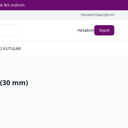
A %5 indirim
Hesabım
Siparişlerim
Hesabım
Sepet
İ KUTULAR
 (30 mm)