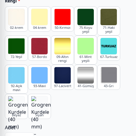
Rengi
*
02-krem
04-krem
50-Kırmızı
75-Koyu
71-Haki
yeşil
yeşil
72-Yeşil
57-Bordo
09-Altın
61-Mint
67-Turkuaz
rengi
yeşili
92-Açık
93-Mavi
97-Lacivert
41-Gümüş
43-Gri
mavi
Beyaz
Siyah
Adet