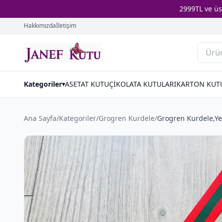
2999TL ve ü
Hakkımızda
İletişim
Kategoriler
ASETAT KUTU
ÇİKOLATA KUTULARI
KARTON KUT
▾
Ana Sayfa
/
Kategoriler
/
Grogren Kurdele
/
Grogren Kurdele,Yeş