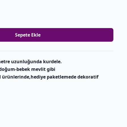
Sepete Ekle
metre uzunluğunda kurdele.
doğum-bebek mevlit gibi
l ürünlerinde,hediye paketlemede dekoratif