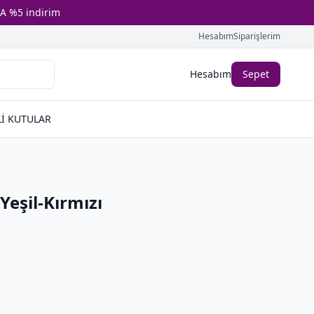
A %5 indirim
Hesabım
Siparişlerim
Hesabım
Sepet
İ KUTULAR
Yeşil-Kırmızı