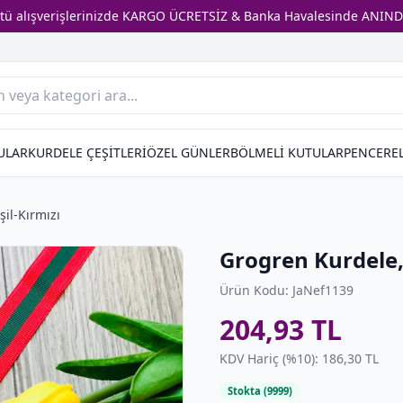
stü alışverişlerinizde KARGO ÜCRETSİZ & Banka Havalesinde ANIND
ULAR
KURDELE ÇEŞİTLERİ
ÖZEL GÜNLER
BÖLMELİ KUTULAR
PENCEREL
il-Kırmızı
Grogren Kurdele,
Ürün Kodu: JaNef1139
204,93 TL
KDV Hariç (%10): 186,30 TL
Stokta (9999)