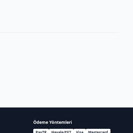
Ödeme Yöntemleri
PayTR
Havale/EFT
Visa
Mastercard