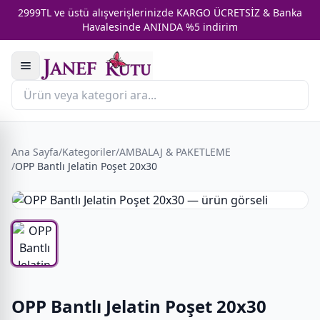
2999TL ve üstü alışverişlerinizde KARGO ÜCRETSİZ & Banka
Havalesinde ANINDA %5 indirim
Ana Sayfa
/
Kategoriler
/
AMBALAJ & PAKETLEME
/
OPP Bantlı Jelatin Poşet 20x30
OPP Bantlı Jelatin Poşet 20x30