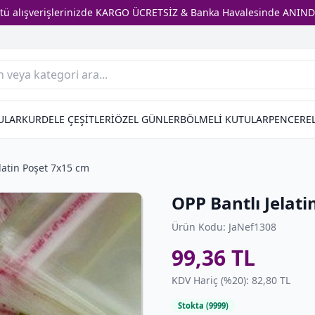
stü alışverişlerinizde KARGO ÜCRETSİZ & Banka Havalesinde ANIND
ULAR
KURDELE ÇEŞİTLERİ
ÖZEL GÜNLER
BÖLMELİ KUTULAR
PENCEREL
latin Poşet 7x15 cm
OPP Bantlı Jelat
Ürün Kodu: JaNef1308
99,36 TL
KDV Hariç (%20): 82,80 TL
Stokta (9999)