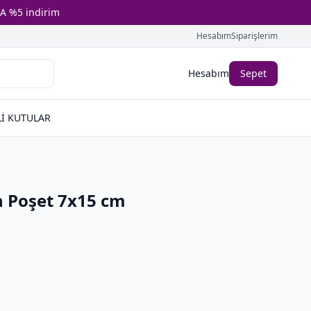
A %5 indirim
Hesabım
Siparişlerim
Hesabım
Sepet
İ KUTULAR
in Poşet 7x15 cm