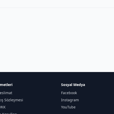
metleri
Sosyal Medya
eslimat
Facebook
tış Sözleşmesi
Instagram
KVKK
YouTube