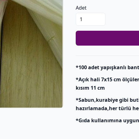
Adet
*100 adet yapışkanlı bantl
*Açık hali 7x15 cm ölçüle
kısım 11 cm
*Sabun,kurabiye gibi but
hazırlamada,her türlü he
*Gıda kullanımına uygu