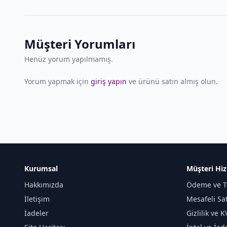
Müşteri Yorumları
Henüz yorum yapılmamış.
Yorum yapmak için
giriş yapın
ve ürünü satın almış olun.
Kurumsal
Müşteri Hiz
Hakkımızda
Ödeme ve T
İletişim
Mesafeli Sa
İadeler
Gizlilik ve 