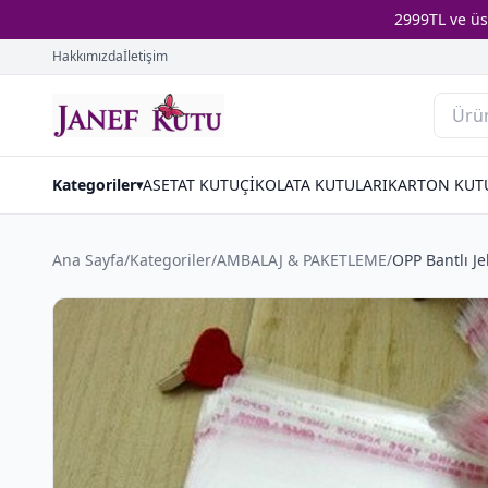
2999TL ve ü
Hakkımızda
İletişim
Kategoriler
ASETAT KUTU
ÇİKOLATA KUTULARI
KARTON KUT
▾
Ana Sayfa
/
Kategoriler
/
AMBALAJ & PAKETLEME
/
OPP Bantlı Je