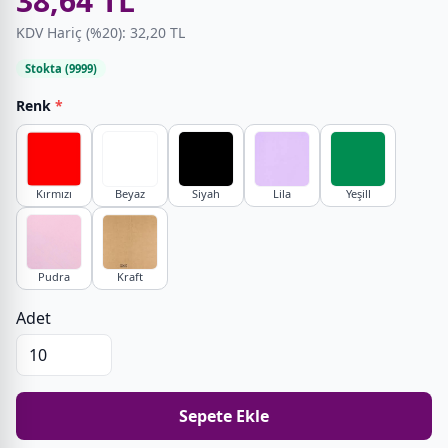
38,64 TL
KDV Hariç (%20): 32,20 TL
Stokta (9999)
Renk
*
Kırmızı
Beyaz
Siyah
Lila
Yeşill
Pudra
Kraft
Adet
Sepete Ekle