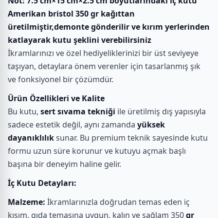
Not: 7.5 cm×15 cm×2.5 cm boyutlarındaki iç kutu
Amerikan bristol 350 gr kağıttan
üretilmiştir,demonte gönderilir ve kırım yerlerinden
katlayarak kutu şeklini verebilirsiniz
İkramlarınızı ve özel hediyeliklerinizi bir üst seviyeye
taşıyan, detaylara önem verenler için tasarlanmış şık
ve fonksiyonel bir çözümdür.
Ürün Özellikleri ve Kalite
Bu kutu,
sert sıvama tekniği
ile üretilmiş dış yapısıyla
sadece estetik değil, aynı zamanda
yüksek
dayanıklılık
sunar. Bu premium teknik sayesinde kutu
formu uzun süre korunur ve kutuyu açmak başlı
başına bir deneyim haline gelir.
İç Kutu Detayları:
Malzeme:
İkramlarınızla doğrudan temas eden iç
kısım, gıda temasına uygun, kalın ve sağlam 350
gr