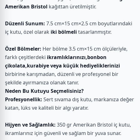
Amerikan Bristol
kağıttan üretilmiştir.
Düzenli Sunum:
7.5 cm×15 cm×2.5 cm boyutlarındaki
iç kutu, özel olarak
iki bölmeli
tasarlanmıştır.
Özel Bölmeler:
Her bölme 3.5 cm×15 cm ölçüleriyle,
farklı çeşitlerdeki
ikramlıklarınızı,bonbon
çikolata,kurabiye veya küçük hediyeliklerinizi
birbirine karışmadan, düzenli ve profesyonel bir
şekilde ayırmanıza olanak tanır.
Neden Bu Kutuyu Seçmelisiniz?
Profesyonellik:
Sert sıvama dış kutu, markanıza değer
katan, lüks ve kaliteli bir algı yaratır.
Hijyen ve Sağlamlık:
350 gr Amerikan Bristol iç kutu,
ikramlarınız için güvenli ve sağlam bir yuva sunar.