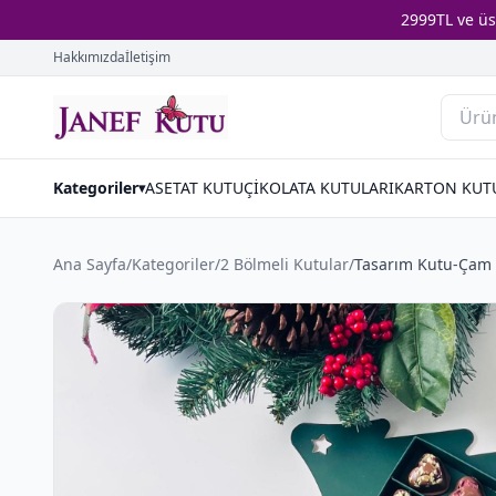
2999TL ve ü
Hakkımızda
İletişim
Kategoriler
ASETAT KUTU
ÇİKOLATA KUTULARI
KARTON KUT
▾
Ana Sayfa
/
Kategoriler
/
2 Bölmeli Kutular
/
Tasarım Kutu-Çam A