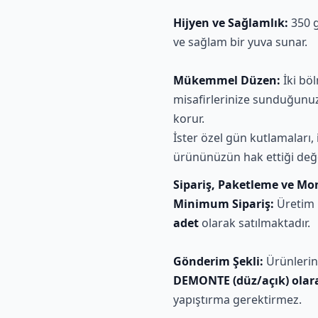
Hijyen ve Sağlamlık:
350 g
ve sağlam bir yuva sunar.
Mükemmel Düzen:
İki böl
misafirlerinize sunduğunuz ü
korur.
İster özel gün kutlamaları, 
ürününüzün hak ettiği değeri
Sipariş, Paketleme ve Mont
Minimum Sipariş:
Üretim 
adet
olarak satılmaktadır.
Gönderim Şekli:
Ürünlerini
DEMONTE (düz/açık) olara
yapıştırma gerektirmez.