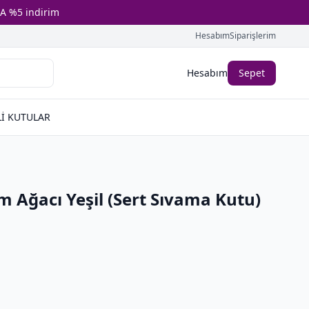
A %5 indirim
Hesabım
Siparişlerim
Hesabım
Sepet
İ KUTULAR
 Ağacı Yeşil (Sert Sıvama Kutu)