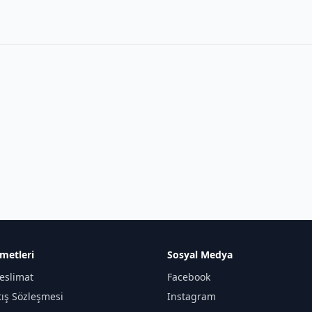
metleri
Sosyal Medya
eslimat
Facebook
tış Sözleşmesi
Instagram