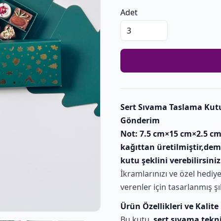
Adet
Sert Sıvama Taslama Kut
Gönderim
Not: 7.5 cm×15 cm×2.5 cm
kağıttan üretilmiştir,dem
kutu şeklini verebilirsiniz
İkramlarınızı ve özel hediye
verenler için tasarlanmış ş
Ürün Özellikleri ve Kalite
Bu kutu,
sert sıvama tekn