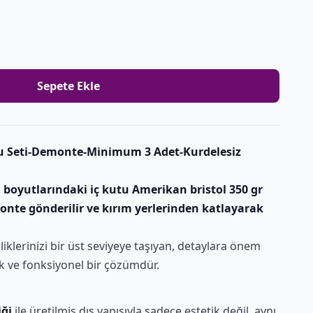
Sepete Ekle
u Seti-Demonte-Minimum 3 Adet-Kurdelesiz
 boyutlarındaki iç kutu Amerikan bristol 350 gr
onte gönderilir ve kırım yerlerinden katlayarak
liklerinizi bir üst seviyeye taşıyan, detaylara önem
ık ve fonksiyonel bir çözümdür.
iği
ile üretilmiş dış yapısıyla sadece estetik değil, aynı