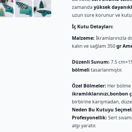
zamanda
yüksek dayanıkl
uzun süre korunur ve kutuy
İç Kutu Detayları:
Malzeme:
İkramlarınızla d
kalın ve sağlam 350
gr Ame
Düzenli Sunum:
7.5 cm×15
bölmeli
tasarlanmıştır.
Özel Bölmeler:
Her bölme 3
ikramlıklarınızı,bonbon ç
birbirine karışmadan, düzen
Neden Bu Kutuyu Seçmeli
Profesyonellik:
Sert sıvama
algı yaratır.