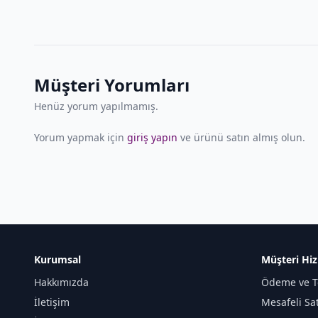
Müşteri Yorumları
Henüz yorum yapılmamış.
Yorum yapmak için
giriş yapın
ve ürünü satın almış olun.
Kurumsal
Müşteri Hiz
Hakkımızda
Ödeme ve T
İletişim
Mesafeli Sa