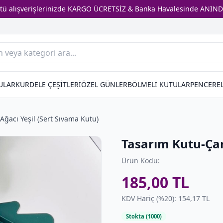
stü alışverişlerinizde KARGO ÜCRETSİZ & Banka Havalesinde ANIND
ULAR
KURDELE ÇEŞİTLERİ
ÖZEL GÜNLER
BÖLMELİ KUTULAR
PENCEREL
ğacı Yeşil (Sert Sıvama Kutu)
Tasarım Kutu-Çam
Ürün Kodu:
185,00 TL
KDV Hariç (%20): 154,17 TL
Stokta (1000)